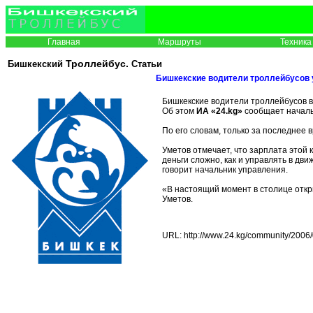
Главная
Маршруты
Техника
Троллейбус.
Бишкекский
Статьи
Бишкекские водители троллейбусов у
Бишкекские водители троллейбусов в 
Об этом
ИА «24.kg»
сообщает начал
По его словам, только за последнее
Уметов отмечает, что зарплата этой 
деньги сложно, как и управлять в дви
говорит начальник управления.
«В настоящий момент в столице откр
Уметов.
URL: http://www.24.kg/community/2006/