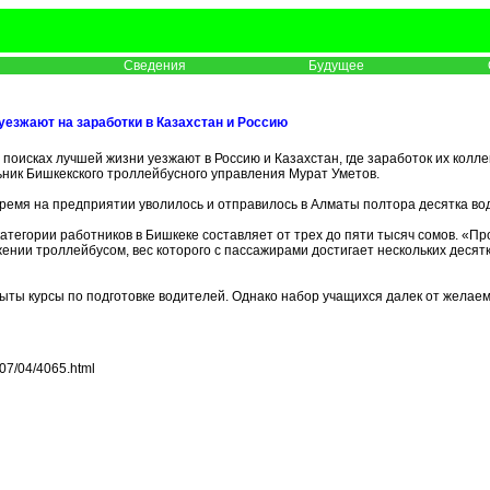
Сведения
Будущее
езжают на заработки в Казахстан и Россию
поисках лучшей жизни уезжают в Россию и Казахстан, где заработок их коллег
ьник
Бишкекского троллейбусного управления Мурат Уметов.
 время на предприятии уволилось и отправилось в Алматы полтора десятка во
категории работников в Бишкеке составляет от трех до пяти тысяч сомов. «Пр
жении троллейбусом, вес которого с пассажирами достигает нескольких десятк
ыты курсы по подготовке водителей. Однако набор учащихся далек от желаемо
07/04/4065.html