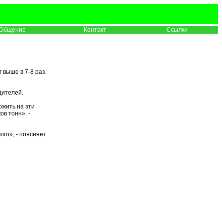
Общение
Контакт
Ссылки
 выше в 7-8 раз.
дителей.
ожить на эти
ов тонн», -
го», - поясняет