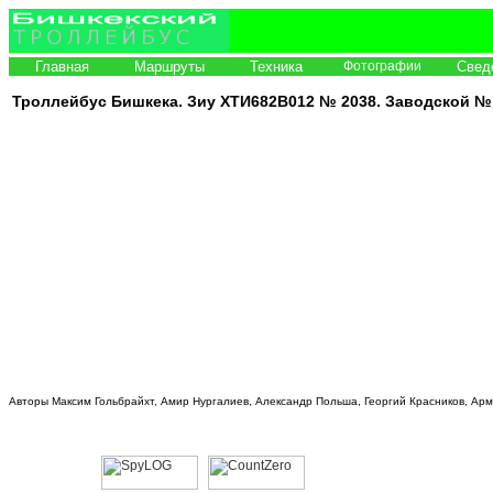
Главная
Маршруты
Техника
Фотографии
Свед
Троллейбус Бишкека. Зиу ХТИ682В012 №
20
38. Заводской №
Авторы Максим Гольбрайхт, Амир Нургалиев, Александр Польша, Георгий Красников, Ар