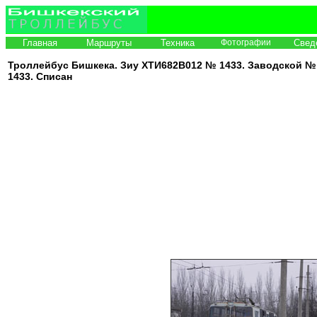
Главная
Маршруты
Техника
Фотографии
Свед
Троллейбус Бишкека. Зиу ХТИ682В012 №
1433
. Заводской №
1433. Списан