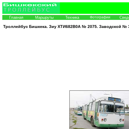
Главная
Маршруты
Техника
Фотографии
Свед
Троллейбус Бишкека. Зиу ХТИ682В0А №
20
7
5
. Заводской № 